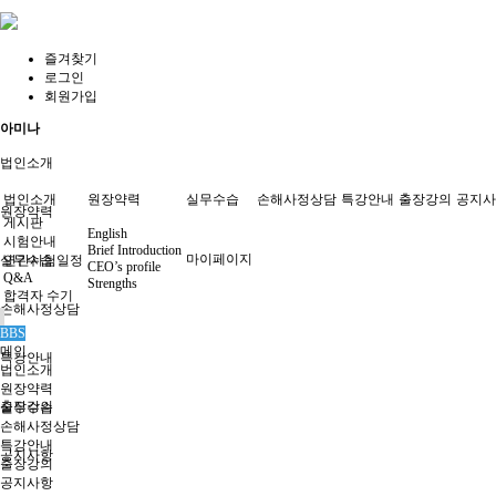
즐겨찾기
로그인
회원가입
아미나
법인소개
법인소개
원장약력
실무수습
손해사정상담
특강안내
출장강의
공지사
원장약력
게시판
English
시험안내
Brief Introduction
마이페이지
실무수습
연간시험일정
CEO’s profile
Q&A
Strengths
합격자 수기
손해사정상담
BBS
메인
특강안내
법인소개
원장약력
출장강의
실무수습
손해사정상담
특강안내
공지사항
출장강의
공지사항