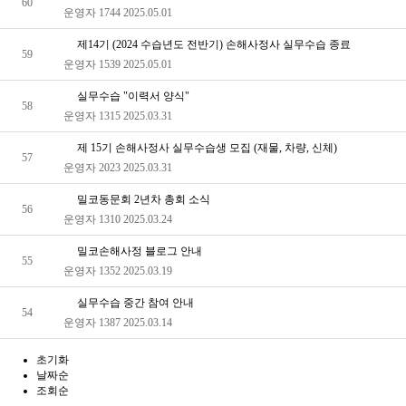
60
운영자
1744
2025.05.01
제14기 (2024 수습년도 전반기) 손해사정사 실무수습 종료
59
운영자
1539
2025.05.01
실무수습 "이력서 양식"
58
운영자
1315
2025.03.31
제 15기 손해사정사 실무수습생 모집 (재물, 차량, 신체)
57
운영자
2023
2025.03.31
밀코동문회 2년차 총회 소식
56
운영자
1310
2025.03.24
밀코손해사정 블로그 안내
55
운영자
1352
2025.03.19
실무수습 중간 참여 안내
54
운영자
1387
2025.03.14
초기화
날짜순
조회순