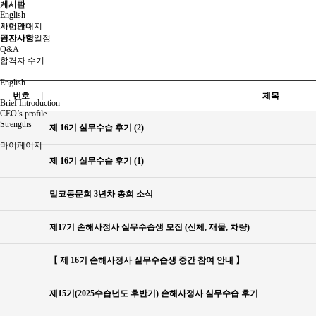
게시판
게시판
English
시험안내
마이페이지
연간시험일정
공지사항
Q&A
합격자 수기
English
번호
제목
Brief Introduction
CEO’s profile
Strengths
제 16기 실무수습 후기 (2)
마이페이지
제 16기 실무수습 후기 (1)
밀코동문회 3년차 총회 소식
제17기 손해사정사 실무수습생 모집 (신체, 재물, 차량)
【 제 16기 손해사정사 실무수습생 중간 참여 안내 】
제15기(2025수습년도 후반기) 손해사정사 실무수습 후기